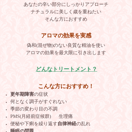
あなたの辛い部分にしっかりアプローチ
ナチュラルに美しく歳を重ねたい
そんな方におすすめ
アロマの効果を実感
偽和(混ぜ物)のない良質な精油を使い
アロマの効果を最大限に引き出します
どんなトリートメント？
こんな方におすすめ！
更年期障害
の症状
何となく調子がすぐれない
季節の変わり目の不調
PMS(月経前症候群)
生理痛
便秘や下痢を繰り返す
自律神経
の乱れ
睡眠の問題