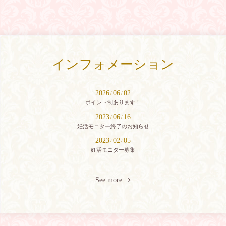
インフォメーション
2026
06
02
/
/
ポイント制あります！
2023
06
16
/
/
妊活モニター終了のお知らせ
2023
02
05
/
/
妊活モニター募集
See more