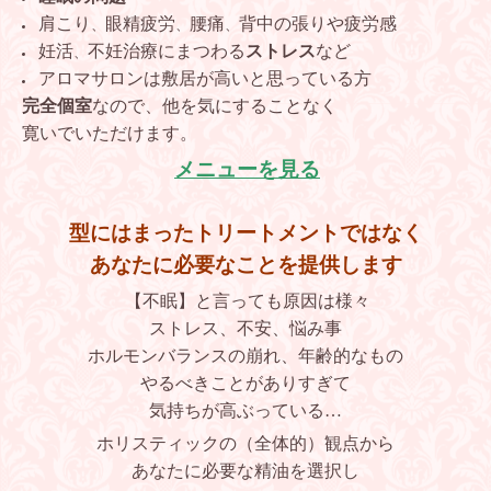
肩こり
眼精疲労
腰痛
背中の張りや疲労感
、
、
、
妊活
不妊治療にまつわる
ストレス
など
、
アロマサロンは敷居が高いと思っている方
完全個室
なので、他を気にすることなく
寛いでいただけます。
メニューを見る
型にはまったトリートメントではなく
あなたに必要なことを提供します
【不眠】と言っても原因は様々
ストレス、不安、悩み事
ホルモンバランスの崩れ、年齢的なもの
やるべきことがありすぎて
気持ちが高ぶっている…
ホリスティックの（全体的）観点から
あなたに必要な精油を選択し