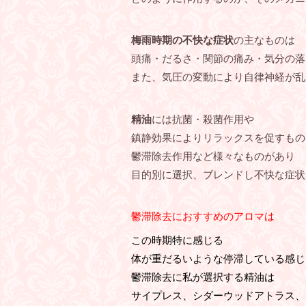
梅雨時期の不快な症状
の主なものは
頭痛・だるさ・関節の痛み・気分の落
また、気圧の変動により自律神経が乱
精油
には抗菌・殺菌作用や
鎮静効果によりリラックスを促すもの
鬱滞除去作用など様々なものがあり
目的別に選択、ブレンドし不快な症状
鬱滞除去におすすめのアロマは
この時期特に感じる
体が重だるいような停滞している感じ
鬱滞除去に私が選択する精油は
サイプレス、シダーウッドアトラス、