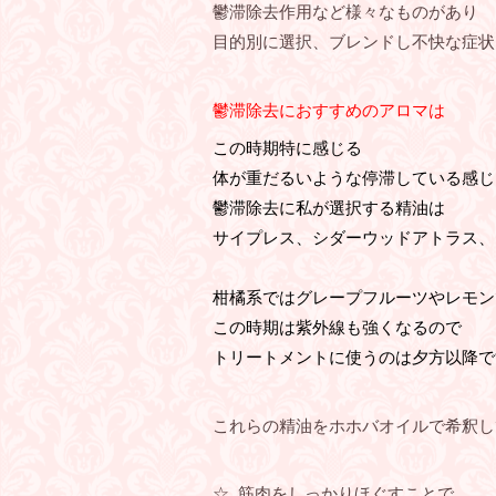
鬱滞除去作用など様々なものがあり
目的別に選択、ブレンドし不快な症状
鬱滞除去におすすめのアロマは
この時期特に感じる
体が重だるいような停滞している感じ
鬱滞除去に私が選択する精油は
サイプレス、シダーウッドアトラス、
柑橘系ではグレープフルーツやレモン
この時期は紫外線も強くなるので
トリートメントに使うのは夕方以降で
これらの精油をホホバオイルで希釈し
☆ 筋肉をしっかりほぐすことで